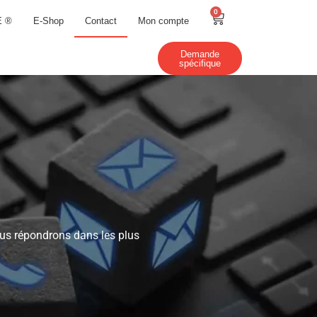
0
E ®
E-Shop
Contact
Mon compte
Demande
spécifique
ous répondrons dans les plus