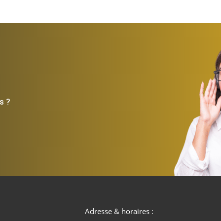
s ?
Adresse & horaires :