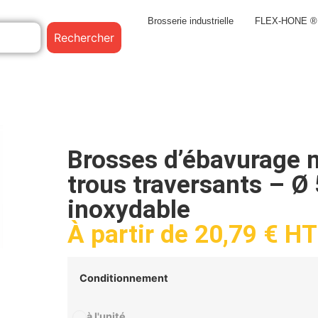
Brosserie industrielle
FLEX-HONE ®
Rechercher
Brosses d’ébavurage 
trous traversants – Ø
inoxydable
À partir de
20,79
€
HT
Conditionnement
à l'unité