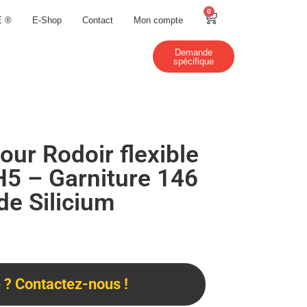
0
E ®
E-Shop
Contact
Mon compte
Demande
spécifique
our Rodoir flexible
H5 – Garniture 146
e Silicium
? Contactez-nous !