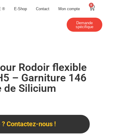
0
E ®
E-Shop
Contact
Mon compte
Demande
spécifique
our Rodoir flexible
H5 – Garniture 146
 de Silicium
? Contactez-nous !