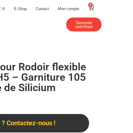
0
E ®
E-Shop
Contact
Mon compte
Demande
spécifique
our Rodoir flexible
H5 – Garniture 105
 de Silicium
? Contactez-nous !