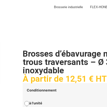
Brosserie industrielle
FLEX-HON
Brosses d’ébavurage 
trous traversants – Ø
inoxydable
À partir de
12,51
€
HT
Conditionnement
à l'unité