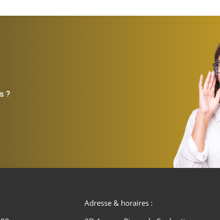
s ?
Adresse & horaires :