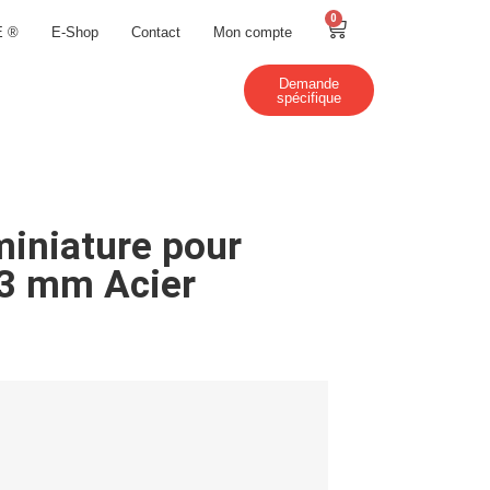
0
E ®
E-Shop
Contact
Mon compte
Demande
spécifique
miniature pour
 3 mm Acier