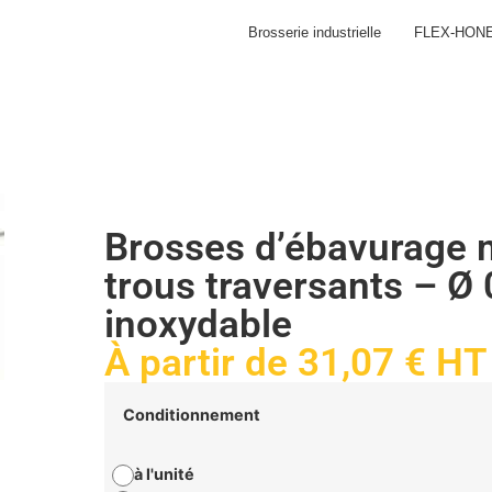
Brosserie industrielle
FLEX-HON
Brosses d’ébavurage 
trous traversants – Ø
inoxydable
À partir de
31,07
€
HT
Conditionnement
à l'unité