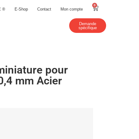
0
E ®
E-Shop
Contact
Mon compte
Demande
spécifique
miniature pour
 0,4 mm Acier