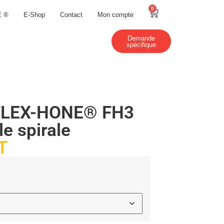
0
E ®
E-Shop
Contact
Mon compte
Demande
spécifique
il FLEX-HONE® FH3
e spirale
T