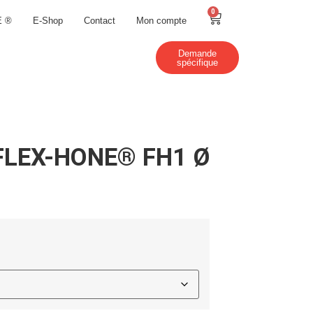
0
E ®
E-Shop
Contact
Mon compte
Demande
spécifique
il FLEX-HONE® FH1 Ø