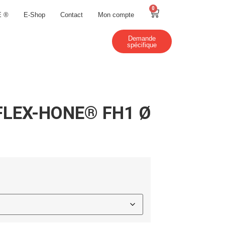
0
E ®
E-Shop
Contact
Mon compte
Demande
spécifique
il FLEX-HONE® FH1 Ø