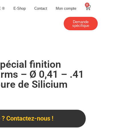
0
E ®
E-Shop
Contact
Mon compte
Demande
spécifique
spécial finition
rms – Ø 0,41 – .41
ure de Silicium
? Contactez-nous !