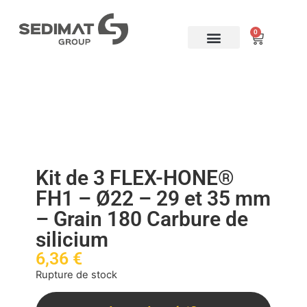
0
Brosserie industrielle
FLEX-HONE ®
Mon compte
Kit de 3 FLEX-HONE®
FH1 – Ø22 – 29 et 35 mm
– Grain 180 Carbure de
silicium
6,36
€
Rupture de stock