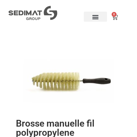
0
Brosserie industrielle
FLEX-HONE ®
Mon compte
Brosse manuelle fil
polypropylene