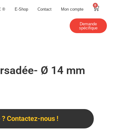
0
E ®
E-Shop
Contact
Mon compte
Demande
spécifique
orsadée- Ø 14 mm
? Contactez-nous !