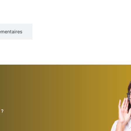
émentaires
 ?