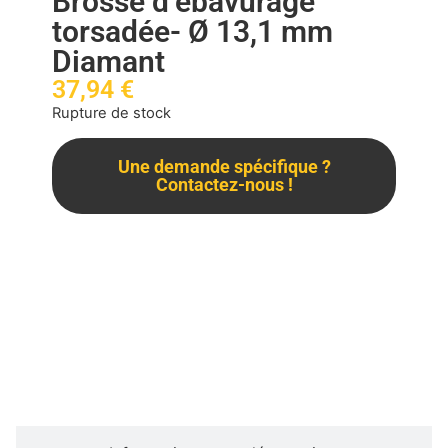
Brosse d’ébavurage
torsadée- Ø 13,1 mm
Diamant
37,94
€
Rupture de stock
Une demande spécifique ?
Contactez-nous !
Description