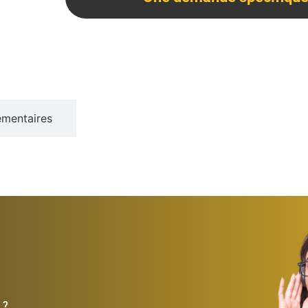
émentaires
 ?