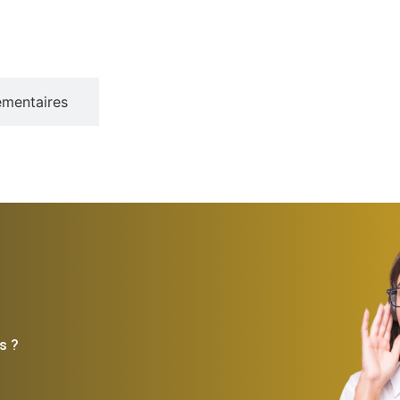
émentaires
s ?