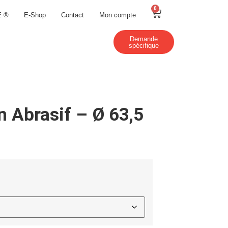
0
E ®
E-Shop
Contact
Mon compte
Demande
spécifique
n Abrasif – Ø 63,5