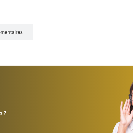
émentaires
s ?