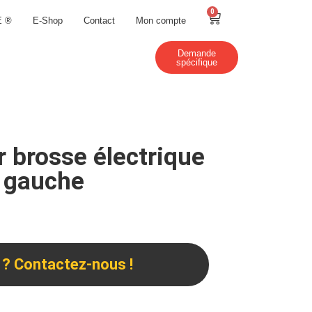
0
E ®
E-Shop
Contact
Mon compte
Demande
spécifique
r brosse électrique
à gauche
 ? Contactez-nous !