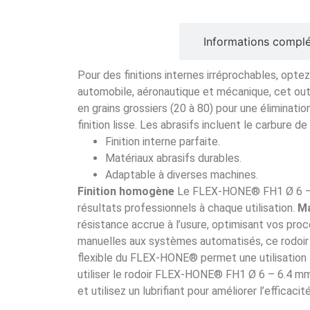
Description
Informations compl
Pour des finitions internes irréprochables, opt
automobile, aéronautique et mécanique, cet outil
en grains grossiers (20 à 80) pour une éliminati
finition lisse. Les abrasifs incluent le carbure d
Finition interne parfaite.
Matériaux abrasifs durables.
Adaptable à diverses machines.
Finition homogène
Le FLEX-HONE® FH1 Ø 6 – 6.
résultats professionnels à chaque utilisation.
Ma
résistance accrue à l’usure, optimisant vos pro
manuelles aux systèmes automatisés, ce rodoir 
flexible du FLEX-HONE® permet une utilisation 
utiliser le rodoir FLEX-HONE® FH1 Ø 6 – 6.4 mm, 
et utilisez un lubrifiant pour améliorer l’efficaci