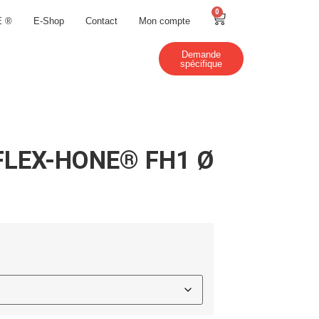
0
E ®
E-Shop
Contact
Mon compte
Demande
spécifique
il FLEX-HONE® FH1 Ø