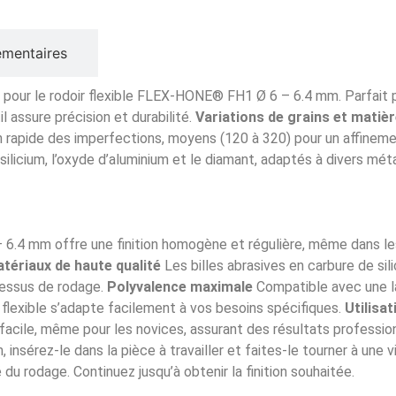
émentaires
ez pour le rodoir flexible FLEX-HONE® FH1 Ø 6 – 6.4 mm. Parfait 
 assure précision et durabilité.
Variations de grains et matièr
on rapide des imperfections, moyens (120 à 320) pour un affinemen
e silicium, l’oxyde d’aluminium et le diamant, adaptés à divers mé
4 mm offre une finition homogène et régulière, même dans les z
tériaux de haute qualité
Les billes abrasives en carbure de sil
cessus de rodage.
Polyvalence maximale
Compatible avec une 
flexible s’adapte facilement à vos besoins spécifiques.
Utilisat
facile, même pour les novices, assurant des résultats professio
insérez-le dans la pièce à travailler et faites-le tourner à une
té du rodage. Continuez jusqu’à obtenir la finition souhaitée.